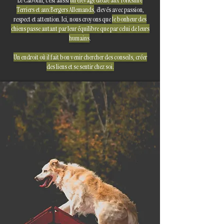
Le Cabotin, c’est aussi
un élevage dédié aux Yorkshire
Terriers et aux Bergers Allemands
, élevés avec passion,
respect et attention. Ici, nous croyons que
le bonheur des
chiens passe autant par leur équilibre que par celui de leurs
humains
.
Un endroit où il fait bon venir chercher des conseils, créer
des liens et se sentir chez soi.