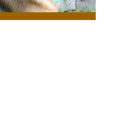
PENSION & PENSION ÉDUCATIVE
Quotidienne ou à court terme, selon vos
besoins et ceux de pitou!
À la fois stimulante, sécuritaire et rassurante, la pension et le
service de garde éducatif canin du Cabotin vous offre un service
unique
Découvrir